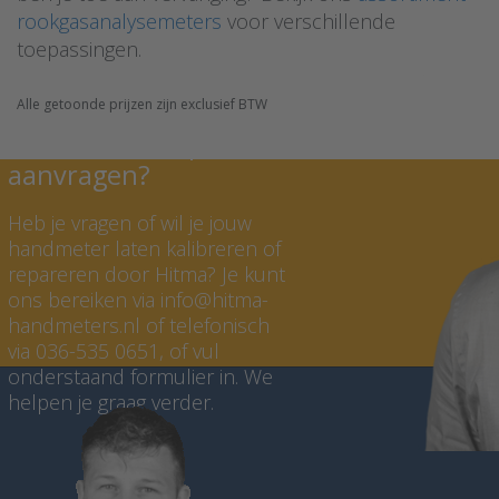
rookgasanalysemeters
voor verschillende
toepassingen.
Alle getoonde prijzen zijn exclusief BTW
Kalibratie of reparatie
aanvragen?
Heb je vragen of wil je jouw
handmeter laten kalibreren of
repareren door Hitma? Je kunt
ons bereiken via info@hitma-
handmeters.nl of telefonisch
via 036-535 0651, of vul
onderstaand formulier in. We
helpen je graag verder.