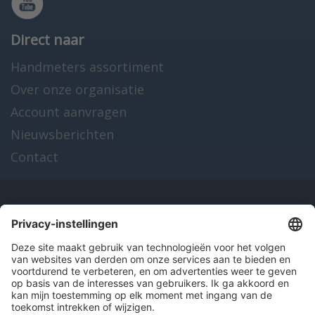
Direct naar
Handmeters assortiment
Over onze organisatie
Account aanvragen
Nieuwsberichten
Contact
Onze producten
en diensten
Over Hitma
Algemene voorwaarden
Disclaimer
Colofon