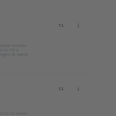
semeter voorzien
i-CA 130 is
lgens de laatste
 O2 en CO sensor