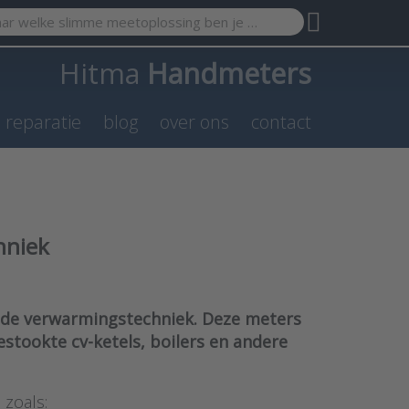
search term. Results will appear automatically as you type. Pr
Hitma
Handmeters
n reparatie
blog
over ons
contact
hniek
 de verwarmingstechniek. Deze meters
tookte cv-ketels, boilers en andere
 zoals: