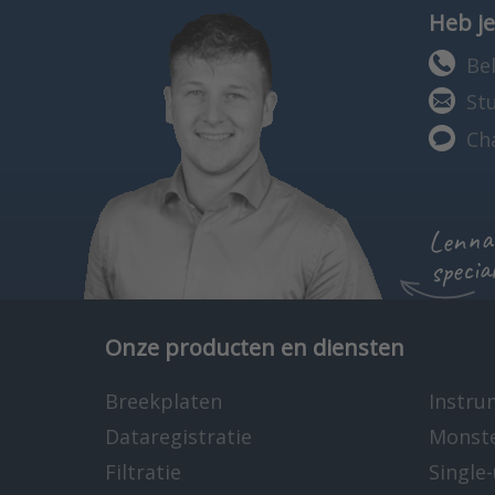
Heb je
Bel
St
Ch
Lennar
specia
Onze producten en diensten
Breekplaten
Instru
Dataregistratie
Monst
Filtratie
Single