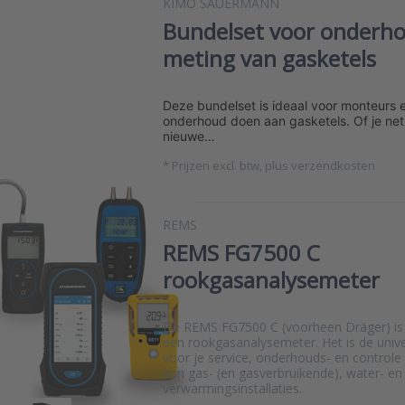
KIMO SAUERMANN
Bundelset voor onderh
meting van gasketels
Deze bundelset is ideaal voor monteurs en
onderhoud doen aan gasketels. Of je net
nieuwe…
*
Prijzen excl. btw, plus verzendkosten
REMS
REMS FG7500 C
rookgasanalysemeter
De REMS FG7500 C (voorheen Dräger) is
een rookgasanalysemeter. Het is de univ
voor je service, onderhouds- en contro
aan gas- (en gasverbruikende), water- en
verwarmingsinstallaties.