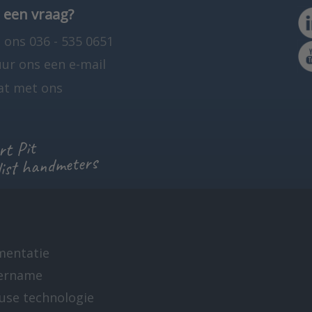
 een vraag?
 ons 036 - 535 0651
uur ons een e-mail
at met ons
t Pit
list handmeters
mentatie
ername
-use technologie