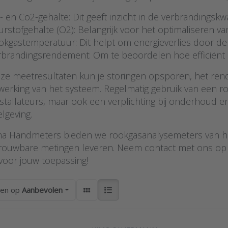
 en Co2-gehalte: Dit geeft inzicht in de verbrandingskwali
rstofgehalte (O2): Belangrijk voor het optimaliseren v
okgastemperatuur: Dit helpt om energieverlies door de
rbrandingsrendement: Om te beoordelen hoe efficiënt de
ze meetresultaten kun je storingen opsporen, het re
e werking van het systeem. Regelmatig gebruik van een r
nstallateurs, maar ook een verplichting bij onderhoud
lgeving.
tma Handmeters bieden we rookgasanalysemeters van hoge
rouwbare metingen leveren. Neem contact met ons op voo
voor jouw toepassing!
ren op
Aanbevolen