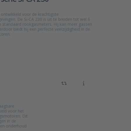
ontwikkeld voor de krachtigste
evingen. De Si-CA 230 is uit te breiden tot wel 6
an standaard rookgasmeters. Hij kan meer gassen
rdoor biedt hij een perfecte veelzijdigheid in de
toren.
aagbare
keld voor het
ngsmotoren. Dit
gen in de
s en onderhoud