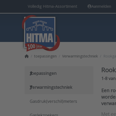
Volledig Hitma-Assortiment
Aanmelden
Startpagina
toepassingen
Verwarmingstechniek
Rookga
Rook
toepassingen
Search 
1-8
va
Verwarmingstechniek
Een ro
worden
Gasdruk(verschil)meters
verwar
Met ee
Gaslekzoekers