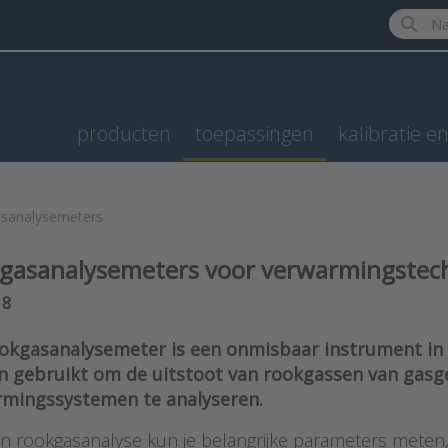
Enter a 
producten
toepassingen
kalibratie e
sanalysemeters
gasanalysemeters voor verwarmingstec
results:
n
8
okgasanalysemeter is een onmisbaar instrument in
 gebruikt om de uitstoot van rookgassen van gasges
mingssystemen te analyseren.
n rookgasanalyse kun je belangrijke parameters meten,