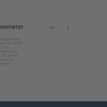
ysemeter
analysemeter
raaiknop bedien
fs met
 ontwerp en
e 258 perfect
assen en
rocessen.