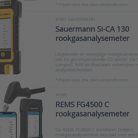
*
Prijzen excl. btw, plus verzendkosten
KIMO SAUERMANN
Sauermann Si-CA 130
rookgasanalysemeter
Uitgebreide en veelzijdige rookgasanaly
van H2 gecompenseerde CO sensor. De S
compact, licht en duurzaam ontworpen vo
analysetechnieken.
*
Prijzen excl. btw, plus verzendkosten
REMS
REMS FG4500 C
rookgasanalysemeter
De REMS FG4500 C (voorheen Dräger)
rookgasanalysemeter beschikt over een