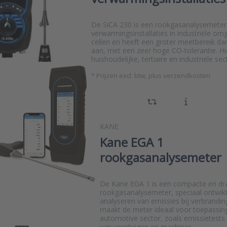
De SiCA 230 is een rookgasanalysemeter 
verwarmingsinstallaties in industriële omg
cellen en heeft een groter meetbereik d
aan, met een zeer hoge CO-tolerantie. Hie
huishoudelijke, tertiaire en industriële sec
*
Prijzen excl. btw, plus verzendkosten
KANE
Kane EGA 1
rookgasanalysemeter
De Kane EGA 1 is een compacte en dr
rookgasanalysemeter, speciaal ontwik
analyseren van emissies bij verbrandi
maakt de meter ideaal voor toepassin
automotive sector, zoals emissietest
van voertuigen en machines.