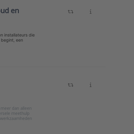
oud en
 installateurs die
 begint, een
 meer dan alleen
ersele meethulp
le werkzaamheden