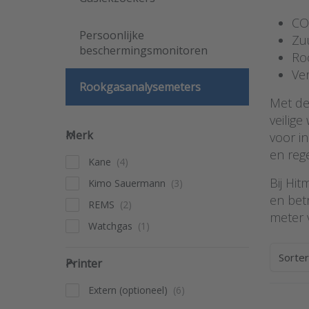
CO-
Persoonlijke
Zuu
beschermingsmonitoren
Ro
Ve
Rookgasanalysemeters
Met de
veilig
Merk
Merk
voor i
en rege
Kane
Bij Hi
Kimo Sauermann
en bet
REMS
meter 
Watchgas
Printer
Sorte
Printer
Extern (optioneel)