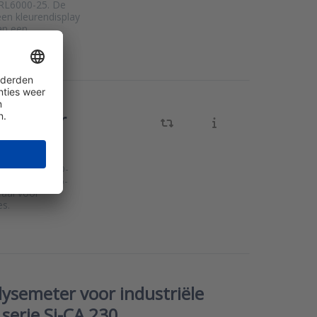
RL6000-25. De
en kleurendisplay
an een
ysemeter
ysemeter met
mpenseerde CO-
n het heldere 6-
deaal voor
es.
semeter voor industriële
serie Si-CA 230