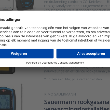
en drukmeting conform CO-Ketelwet – B
rookgasanalysemeter is uitgevoerd met e
/ touchscreen en is standaard voorzien v
ingebouwde BlueTooth module.
*
Prijzen excl. btw, plus verzendkosten
KANE
Kane 458S rookgasanal
De Kane 458s is een lichte rookgasanal
ingebouwde Bluetooth en een H2-geco
sensor. Dankzij de intuïtieve draaiknop e
lijns display is hij eenvoudig in gebruik, i
nauwkeurige en efficiënte rookgasanalys
*
Prijzen excl. btw, plus verzendkosten
KIMO SAUERMANN
Sauermann rookgasanaly
verwarmingsinstallaties 