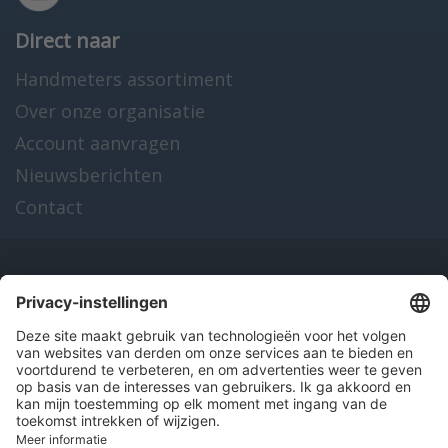
Direct naar
Handmeters assortiment
Over onze organisatie
Account aanvragen
Nieuwsberichten
Contact
Onze producten
en diensten
Over Hitma
Algemene voorwaarden
Disclaimer
Colofon
Privacy en cookies