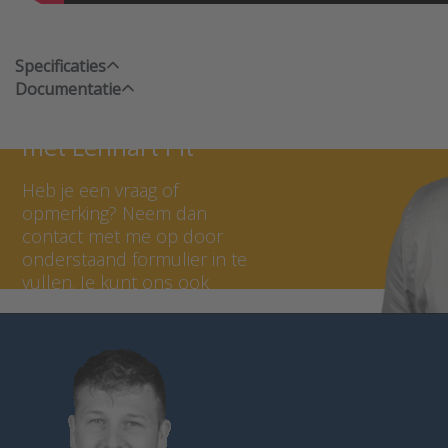
Specificaties
Documentatie
Neem contact op
met Lennart Pit
Heb je een vraag of
opmerking? Neem dan
contact met me op door
onderstaand formulier in te
vullen. Je kunt ons ook
bellen op 036 - 535 0651.