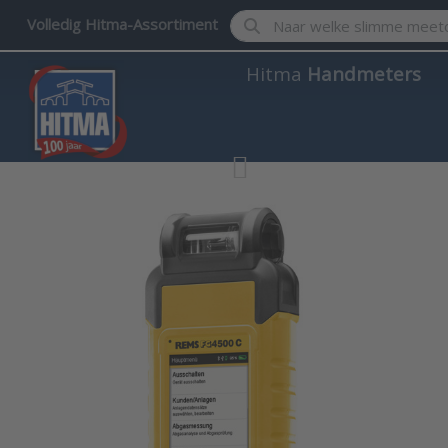
Enter a search term. Results w
Volledig Hitma-Assortiment
Hitma
Handmeters