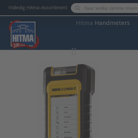
Enter a search term. Results w
Volledig Hitma-Assortiment
Hitma
Handmeters