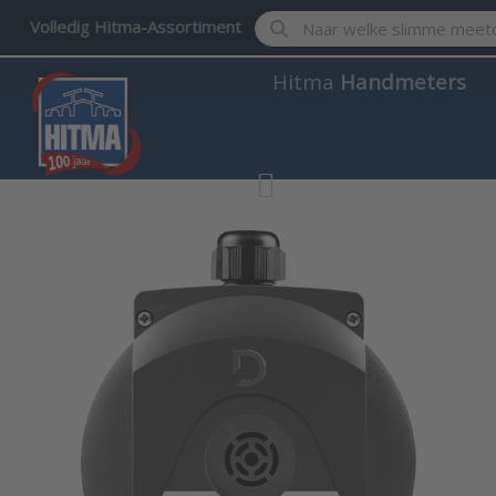
Enter a search term. Results w
Volledig Hitma-Assortiment
Hitma
Handmeters