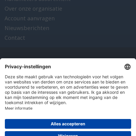
Over onze organisatie
Account aanvragen
Nieuwsberichten
Contact
Onze producten
en diensten
Over Hitma
Algemene voorwaarden
Disclaimer
Colofon
Privacy en cookies
© 2026 Hitma B.V.