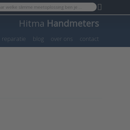
search term. Results will appear automatically as you type. Pr
Hitma
Handmeters
n reparatie
blog
over ons
contact
or
 to
ns