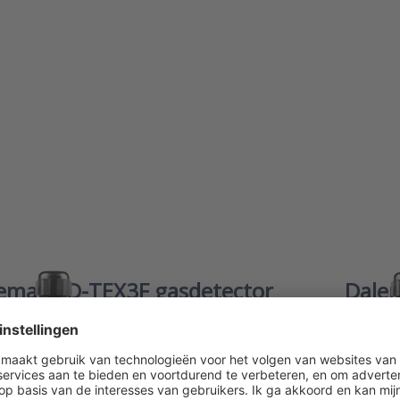
tector
gasdetec
emans D-TEX3F gasdetector
Dale
EX3F detector van Dalemans is ontwikkeld voor het continu
De Dalema
van de aanwezigheid van verschillende explosieve
of ruimte
 zoals methaan, propaan of butaan in de omgevingslucht.