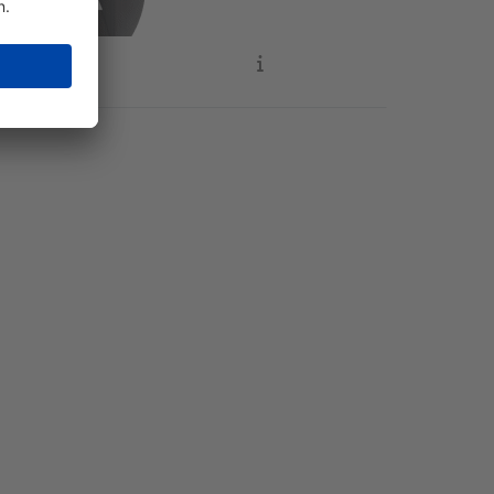
ENTER for
ptions to
ans U-C2
tiecentrale