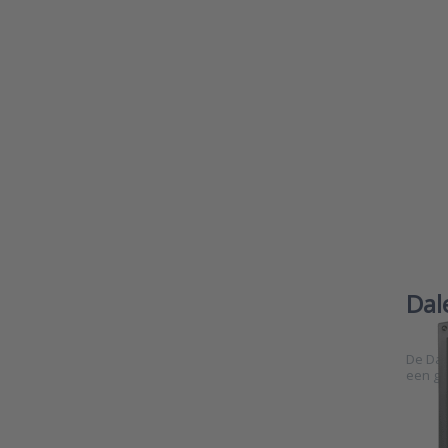
Dal
De Dal
een gr