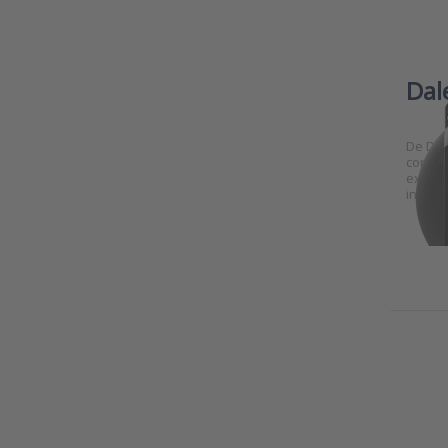
Dal
De D-T
contin
explos
in de 
Pre
mor
Da
gasde