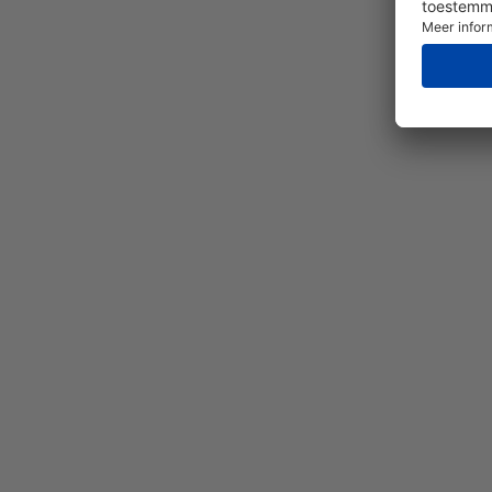
Pr
ENTE
m
opti
Dal
D-T
gasde