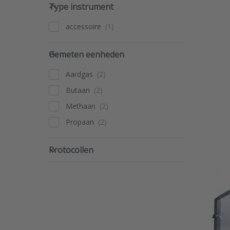
Type instrument
Type instrument
accessoire
Gemeten eenheden
Gemeten eenheden
Aardgas
Butaan
Methaan
Propaan
Protocollen
Protocollen
Dal
gas
De Dal
effici
hij ver