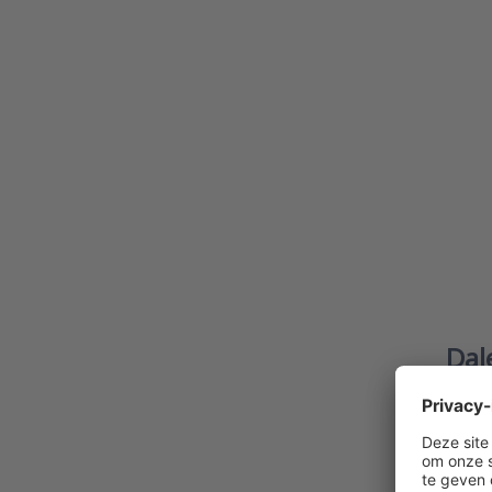
gasde
Dal
De D-T
meten 
gassen