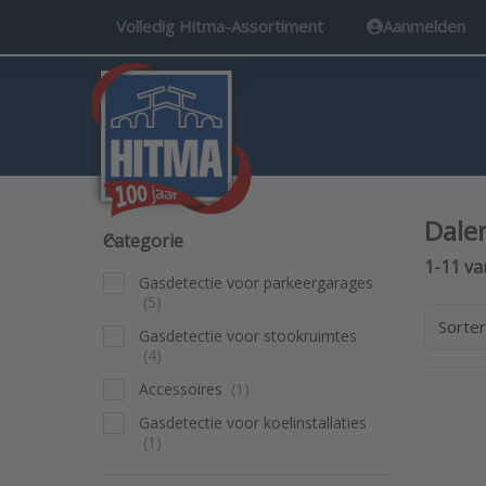
Volledig Hitma-Assortiment
Aanmelden
Dale
Categorie
Categorie
Search 
1-11
va
Gasdetectie voor parkeergarages
Sorte
Gasdetectie voor stookruimtes
Accessoires
Pre
Gasdetectie voor koelinstallaties
mor
Dale
gasde