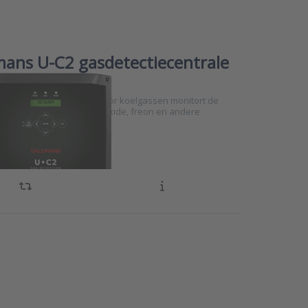
ans U-C2 gasdetectiecentrale
ns U•C2 alarmcentrale voor koelgassen monitort de
tie van ammoniak, kooldioxide, freon en andere
n van 1000 tot 10.000 ppm.
ENTER for
ptions to
emans
OBUS64
tiecentrale