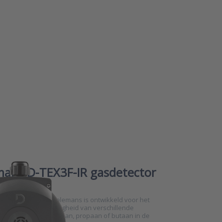
-IR
tor
ans D-TEX3F-IR gasdetector
F-IR detector van Dalemans is ontwikkeld voor het
eten van de aanwezigheid van verschillende
e gassen zoals methaan, propaan of butaan in de