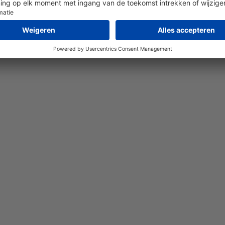
ess
Press 
R for
more o
ore
Dalem
ons to
gasdetec
emans
EX420
tector