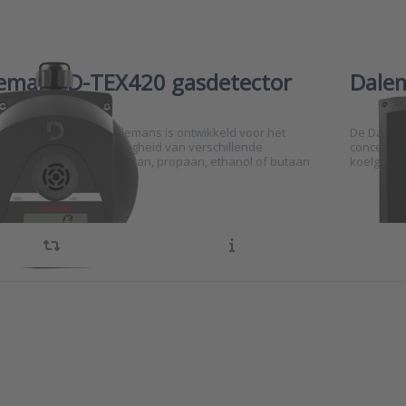
emans D-TEX420 gasdetector
Dalem
EX420 detector van Dalemans is ontwikkeld voor het
De Dalema
u meten van de aanwezigheid van verschillende
concentra
ieve gassen zoals methaan, propaan, ethanol of butaan
koelgasse
omgevingslucht.
ss ENTER for
Press 
e options to
more o
lemans U-V6
Dal
tectiecentrale
OCT
gasdetec