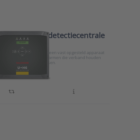
ans U-H6 gasdetectiecentrale
ns U•H6 alarmcentrale is een vast opgesteld apparaat
automatisch beheer van alarmen die verband houden
tectie van explosieve gassen.
or
 to
ns
N