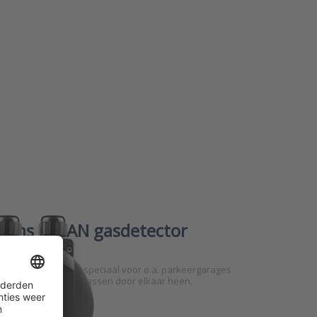
tor
mans D-CAN gasdetector
ns D-CAN detector speciaal voor o.a. parkeergarages
n met verschillende gassen door elkaar heen.