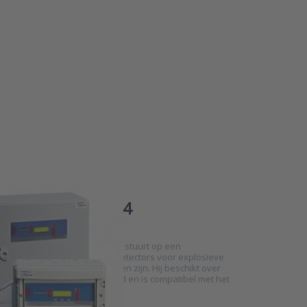
mans OCTOBUS64
tectiecentrale
S 64 centrale van Dalemans stuurt op een
e en efficiënte wijze de gasdetectors voor explosieve
e gassen die ermee verbonden zijn. Hij beschikt over
en ( of nodes) per moederbord en is compatibel met het
ysteem.