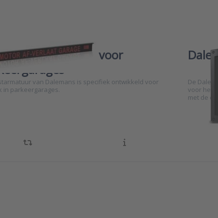
emans signalering voor
Dalem
keergarages
kstarmatuur van Dalemans is specifiek ontwikkeld voor
De Dalema
k in parkeergarages.
voor het 
met de de
ess
Press
R for
ENTER f
ore
more
ons to
options
emans
Dalema
EX3F
D-CA