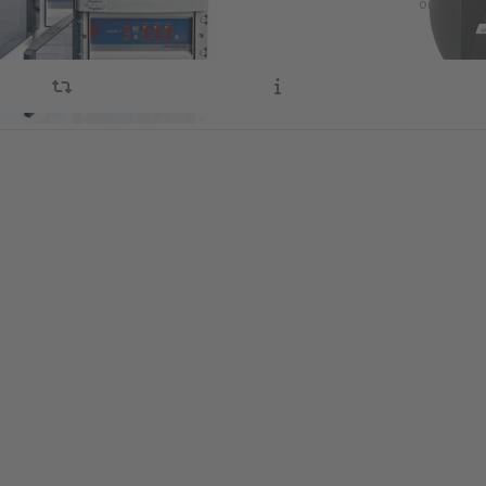
omgevings
ss ENTER
Press 
or more
more o
tions to
Dalem
lemans
gasdetec
nalering
voor
ergarages