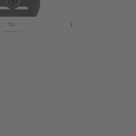
lucht.
ENTER for
ptions to
ans U-H6
tiecentrale