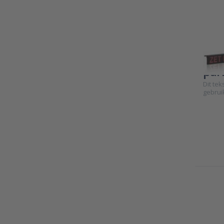
Dal
par
Dit te
gebrui
Pr
ENTE
m
opti
Dal
D-T