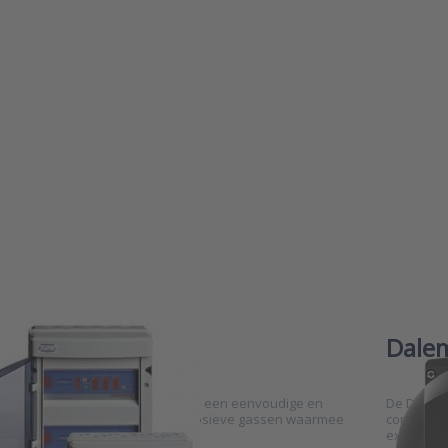
D-TEX3F
gasdetec
emans Model F
Dalem
detectiecentrale
emans Model F centrale stuurt op een eenvoudige en
De D-TEX3
ënte manier de detector voor explosieve gassen waarmee
continu m
bonden is.
explosiev