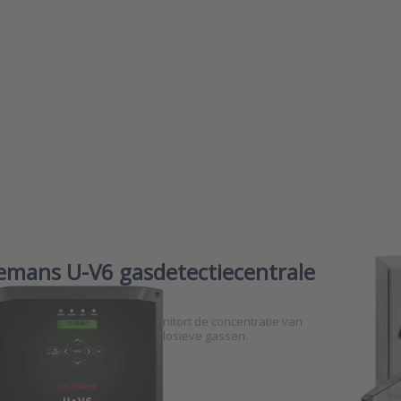
emans U-V6 gasdetectiecentrale
Dale
gasde
emans U•V6 alarmcentrale monitort de concentratie van
De OCTOBU
ote hoeveelheid giftige en explosieve gassen.
eenvoudig
en toxisch
64 ingang
CAN bus s