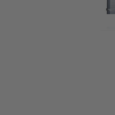
Pre
f
op
Da
sig
parke