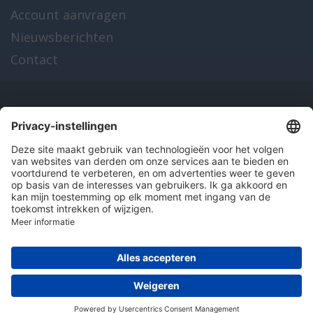
Account aanvragen
Nieuwsberichten
Contact
Onze producten
en diensten
Over Hitma
Algemene voorwaarden
Disclaimer
Colofon
Privacy en cookies
© 2026 Hitma B.V.