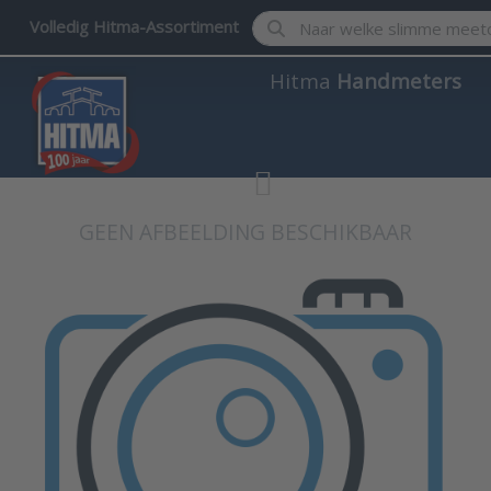
Enter a search term. Results w
Volledig Hitma-Assortiment
Hitma
Handmeters