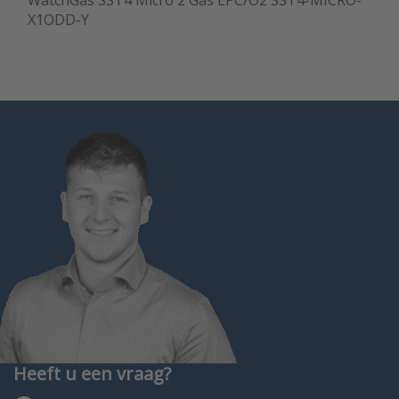
WatchGas SST4 Micro 2 Gas LPC/O2 SST4-MICRO-
X1ODD-Y
Heeft u een vraag?