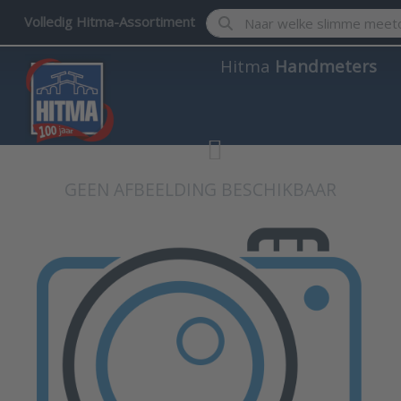
Enter a search term. Results w
Volledig Hitma-Assortiment
Hitma
Handmeters