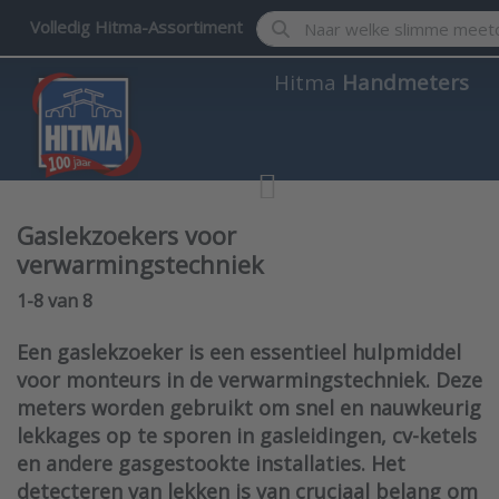
Enter a search term. Results w
Volledig Hitma-Assortiment
Hitma
Handmeters
Gaslekzoekers voor
verwarmingstechniek
Search results:
1-8
van
8
Een gaslekzoeker is een essentieel hulpmiddel
voor monteurs in de verwarmingstechniek. Deze
meters worden gebruikt om snel en nauwkeurig
lekkages op te sporen in gasleidingen, cv-ketels
en andere gasgestookte installaties. Het
detecteren van lekken is van cruciaal belang om