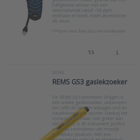
halfgeleide sensor met een
detectiebereik vanaf <50 ppm
methaan en biedt zowel akoestische
als visue…
*
Prijzen excl. btw, plus verzendkosten
REMS
REMS GS3 gaslekzoeker
De REMS GS3 (voorheen Dräger) is
een unieke gaslekzoeker, ontworpen
om zelfs de kleinste lekkages snel en
nauwkeurig op te sporen. Dankzij het
compacte formaat, niet groter dan
een balpen, is dit instrument perfect
voor het controleren van moeilijk
bereikbare plaatsen. Met een
betrouwbaar optisch en akoestisch