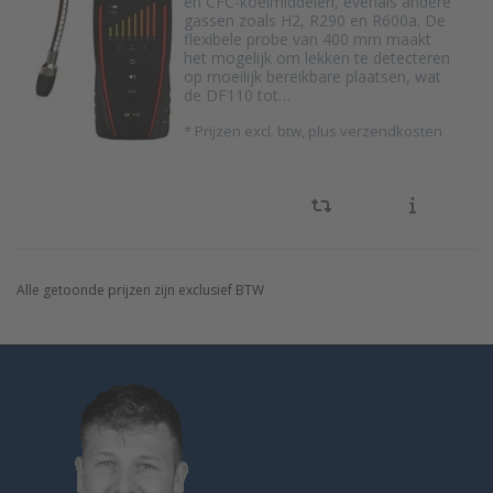
en CFC-koelmiddelen, evenals andere
gassen zoals H2, R290 en R600a. De
flexibele probe van 400 mm maakt
het mogelijk om lekken te detecteren
op moeilijk bereikbare plaatsen, wat
de DF110 tot…
*
Prijzen excl. btw, plus verzendkosten
Alle getoonde prijzen zijn exclusief BTW