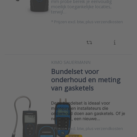
mm probe bereik je eenvoudig
moeilijk toegankelijke locaties,
terwijl…
*
Prijzen excl. btw, plus verzendkosten
KIMO SAUERMANN
Bundelset voor
onderhoud en meting
van gasketels
Deze bundelset is ideaal voor
monteurs en installateurs die
onderhoud doen aan gasketels. Of je
net begint, een nieuwe…
*
Prijzen excl. btw, plus verzendkosten