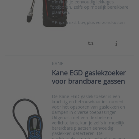
mm kun je eenvoudig lekkages
opsporen, zelfs op moeilijk bereikbare
plaatsen.
*
Prijzen excl. btw, plus verzendkosten
KANE
Kane EGD gaslekzoeker
voor brandbare gassen
De Kane EGD gaslekzoeker is een
krachtig en betrouwbaar instrument
voor het opsporen van gaslekken en
dampen in diverse toepassingen.
Uitgerust met een flexibele en
verlichte lans, kun je zelfs in moeilijk
bereikbare plaatsen eenvoudig
gaslekken detecteren. De
gaslekzoeker maakt gebruik van een