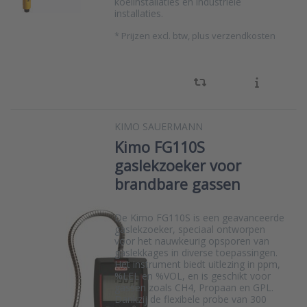
koelinstallaties en industriële
installaties.
*
Prijzen excl. btw, plus verzendkosten
KIMO SAUERMANN
Kimo FG110S
gaslekzoeker voor
brandbare gassen
De Kimo FG110S is een geavanceerde
gaslekzoeker, speciaal ontworpen
voor het nauwkeurig opsporen van
gaslekkages in diverse toepassingen.
Het instrument biedt uitlezing in ppm,
%LEL en %VOL, en is geschikt voor
gassen zoals CH4, Propaan en GPL.
Dankzij de flexibele probe van 300