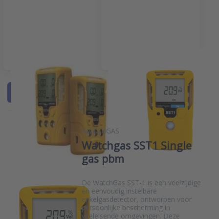
Multigasdetectoren
Single gasdetectoren
Filter & Sort
WATCHGAS
Watchgas SST1 Single
gas pbm
De WatchGas SST-1 is een veelzijdige
en eenvoudig instelbare
enkelgasdetector, ontworpen voor
persoonlijke bescherming in
veeleisende omgevingen. Deze