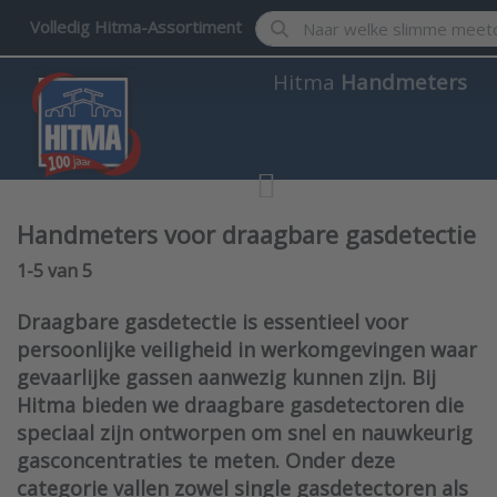
Enter a search term. Results w
Volledig Hitma-Assortiment
Hitma
Handmeters
Handmeters voor draagbare gasdetectie
Search results:
1-5
van
5
Draagbare gasdetectie is essentieel voor
persoonlijke veiligheid in werkomgevingen waar
gevaarlijke gassen aanwezig kunnen zijn. Bij
Hitma bieden we draagbare gasdetectoren die
speciaal zijn ontworpen om snel en nauwkeurig
gasconcentraties te meten. Onder deze
categorie vallen zowel single gasdetectoren als