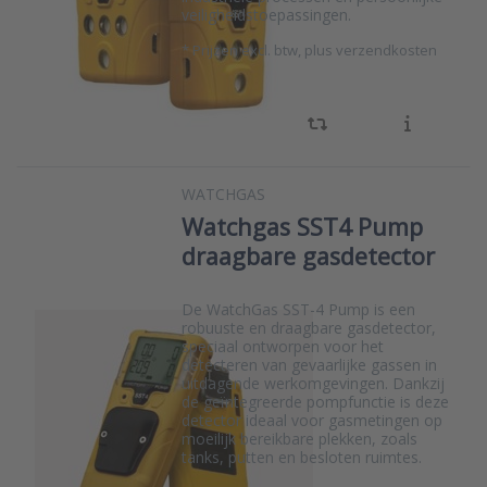
veiligheidstoepassingen.
*
Prijzen excl. btw, plus verzendkosten
WATCHGAS
Watchgas SST4 Pump
draagbare gasdetector
De WatchGas SST-4 Pump is een
robuuste en draagbare gasdetector,
speciaal ontworpen voor het
detecteren van gevaarlijke gassen in
uitdagende werkomgevingen. Dankzij
de geïntegreerde pompfunctie is deze
detector ideaal voor gasmetingen op
moeilijk bereikbare plekken, zoals
tanks, putten en besloten ruimtes.