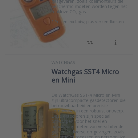
gasgevaren, zoals koelmonteurs die
beschermd moeten worden tegen het
reukloze CO₂-gas.
*
Prijzen excl. btw, plus verzendkosten
WATCHGAS
Watchgas SST4 Micro
en Mini
De WatchGas SST-4 Micro en Mini
zijn ultracompacte gasdetectoren die
betrouwbaarheid en precisie
combineren in een robuust ontwerp.
Deze detectoren zijn speciaal
ontworpen voor het snel en
nauwkeurig meten van verschillende
gassen in diverse omgevingen, zoals
industriële processen en persoonlijke