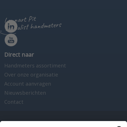
Lennart Pit
specialist handmeters
Direct naar
Handmeters assortiment
Over onze organisatie
Account aanvragen
Nieuwsberichten
Contact
Onze producten