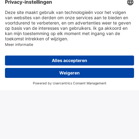
en diensten
Over Hitma
Algemene voorwaarden
Disclaimer
Colofon
Privacy en cookies
© 2026 Hitma B.V.