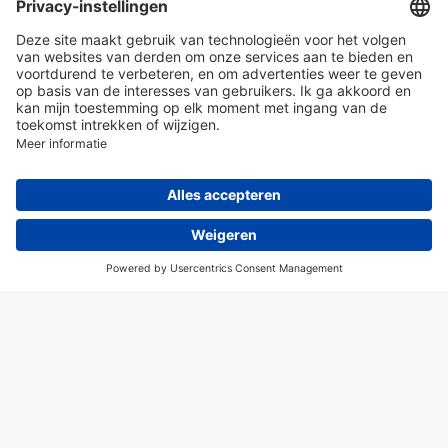
en diensten
Over Hitma
Algemene voorwaarden
Disclaimer
Colofon
Privacy en cookies
© 2026 Hitma B.V.