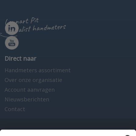
Lennart Pit
specialist handmeters
Direct naar
Handmeters assortiment
Over onze organisatie
Account aanvragen
Nieuwsberichten
Contact
Onze producten