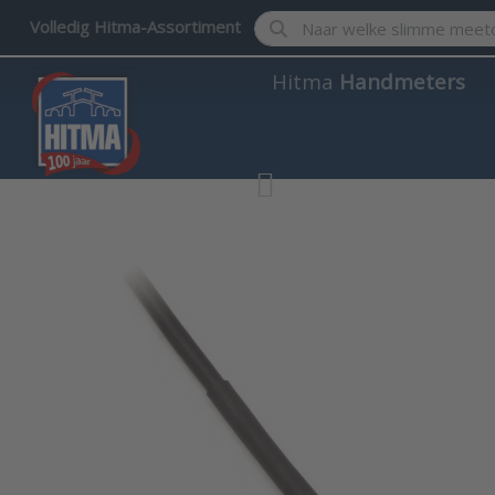
Enter a search term. Results w
Volledig Hitma-Assortiment
Hitma
Handmeters