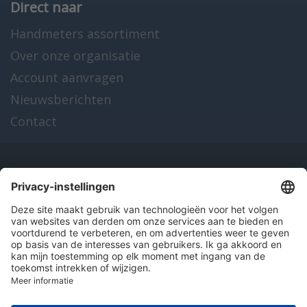
Direct naar
Handmeters assortiment
Over onze organisatie
Account aanvragen
Nieuwsberichten
Contact
Onze producten
en diensten
Over Hitma
Algemene voorwaarden
Disclaimer
Colofon
Privacy en cookies
© 2026 Hitma B.V.