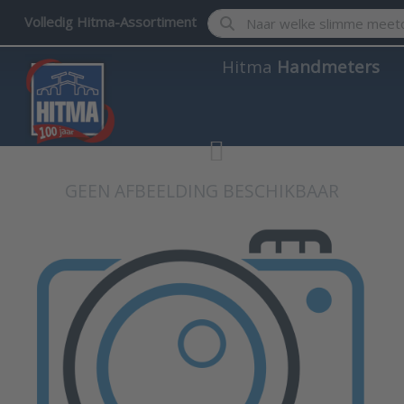
Enter a search term. Results w
Volledig Hitma-Assortiment
Hitma
Handmeters