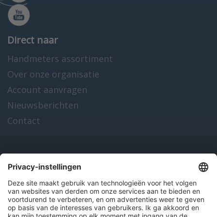
Direct naar
Handmeters assortiment
Over onze organisatie
Account aanvragen
Nieuwsberichten
Contact
Onze producten
en diensten
Over Hitma
Algemene voorwaarden
Disclaimer
Colofon