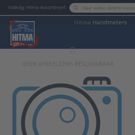
Enter a search term. Results w
Volledig Hitma-Assortiment
Hitma
Handmeters