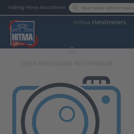
Enter a search term. Results w
Volledig Hitma-Assortiment
Hitma
Handmeters