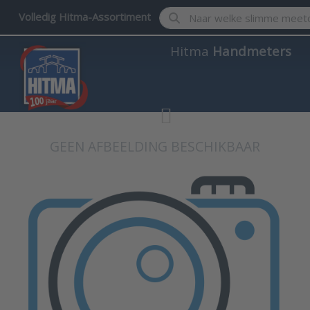
Enter a search term. Results w
Volledig Hitma-Assortiment
Hitma
Handmeters