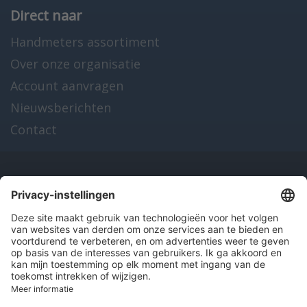
Direct naar
Handmeters assortiment
Over onze organisatie
Account aanvragen
Nieuwsberichten
Contact
Onze producten
en diensten
Over Hitma
Algemene voorwaarden
Disclaimer
Colofon
Privacy en cookies