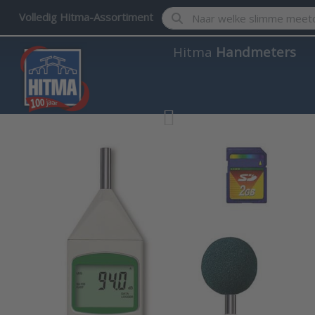
Enter a search term. Results w
Volledig Hitma-Assortiment
Hitma
Handmeters