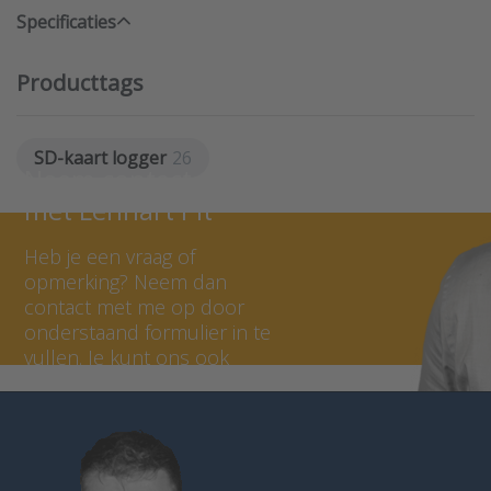
Specificaties
Producttags
SD-kaart logger
26
Neem contact op
met Lennart Pit
Heb je een vraag of
opmerking? Neem dan
contact met me op door
onderstaand formulier in te
vullen. Je kunt ons ook
bellen op 036 - 535 0651.