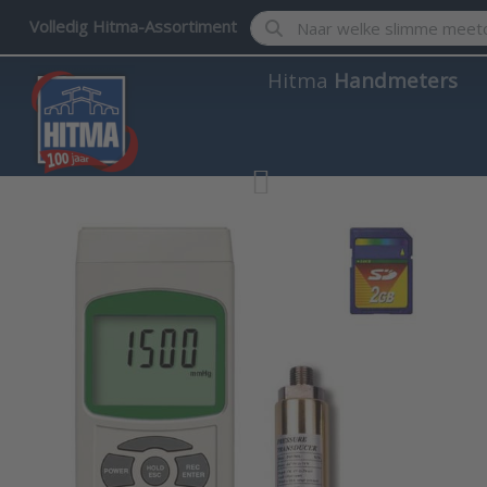
Enter a search term. Results w
Volledig Hitma-Assortiment
Hitma
Handmeters