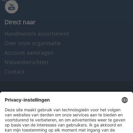
Direct naar
Handmeters assortiment
Over onze organisatie
Account aanvragen
Nieuwsberichten
Contact
Onze producten
en diensten
Over Hitma
Algemene voorwaarden
Disclaimer
Colofon