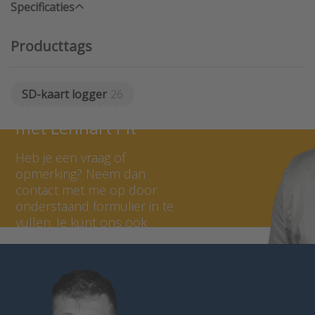
Specificaties
Producttags
SD-kaart logger
26
Neem contact op
met Lennart Pit
Heb je een vraag of
opmerking? Neem dan
contact met me op door
onderstaand formulier in te
vullen. Je kunt ons ook
bellen op 036 - 535 0651.