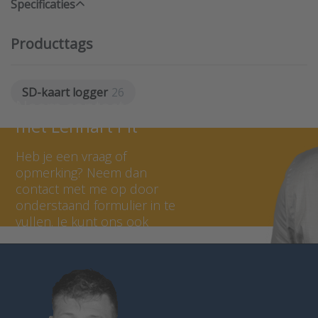
Specificaties
Producttags
SD-kaart logger
26
Neem contact op
met Lennart Pit
Heb je een vraag of
opmerking? Neem dan
contact met me op door
onderstaand formulier in te
vullen. Je kunt ons ook
bellen op 036 - 535 0651.