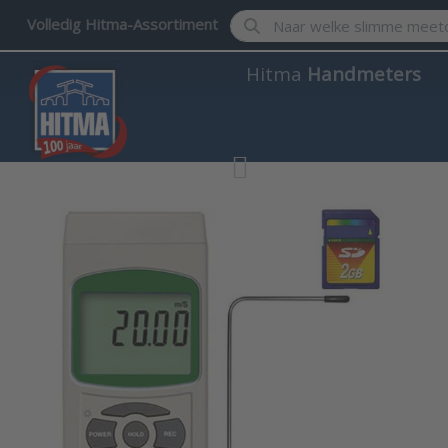
Enter a search term. Results w
Volledig Hitma-Assortiment
Hitma
Handmeters