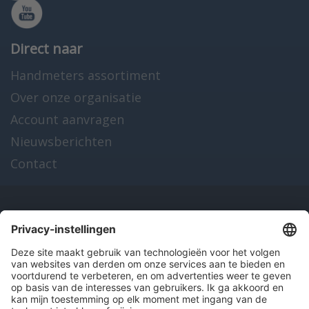
Direct naar
Handmeters assortiment
Over onze organisatie
Account aanvragen
Nieuwsberichten
Contact
Onze producten
en diensten
Over Hitma
Algemene voorwaarden
Disclaimer
Colofon