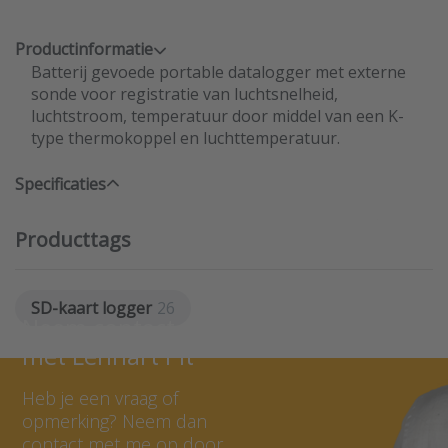
Productinformatie
Batterij gevoede portable datalogger met externe
sonde voor registratie van luchtsnelheid,
luchtstroom, temperatuur door middel van een K-
type thermokoppel en luchttemperatuur.
Specificaties
Producttags
SD-kaart logger
26
Neem contact op
met Lennart Pit
Heb je een vraag of
opmerking? Neem dan
contact met me op door