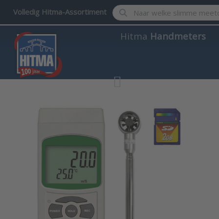
Enter a search term. Results w
Volledig Hitma-Assortiment
Hitma
Handmeters