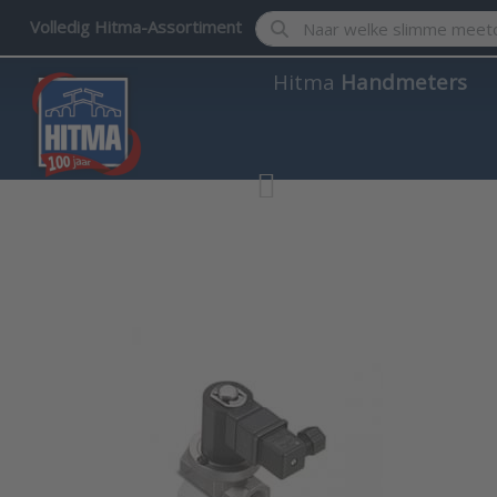
Enter a search term. Results w
Volledig Hitma-Assortiment
Hitma
Handmeters