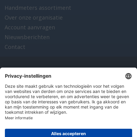
Handmeters assortiment
Over onze organisatie
Account aanvragen
Nieuwsberichten
Contact
Onze producten
en diensten
Over Hitma
Algemene voorwaarden
Disclaimer
Colofon
Privacy en cookies
© 2026 Hitma B.V.