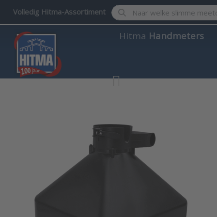
Enter a search term. Results w
Volledig Hitma-Assortiment
Hitma
Handmeters