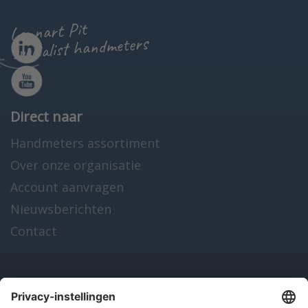
Lennart Pit
specialist handmeters
Direct naar
Handmeters assortiment
Over onze organisatie
Account aanvragen
Nieuwsberichten
Contact
Onze producten
en diensten