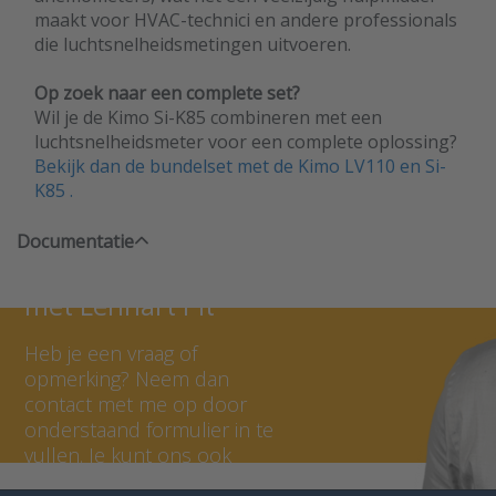
maakt voor HVAC-technici en andere professionals
die luchtsnelheidsmetingen uitvoeren.
Op zoek naar een complete set?
Wil je de Kimo Si-K85 combineren met een
luchtsnelheidsmeter voor een complete oplossing?
Bekijk dan de bundelset met de Kimo LV110 en Si-
K85 .
Documentatie
Neem contact op
met Lennart Pit
Heb je een vraag of
opmerking? Neem dan
contact met me op door
onderstaand formulier in te
vullen. Je kunt ons ook
bellen op 036 - 535 0651.