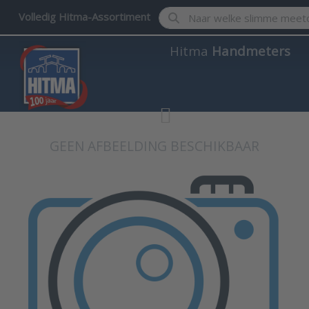
Enter a search term. Results w
Volledig Hitma-Assortiment
Hitma
Handmeters