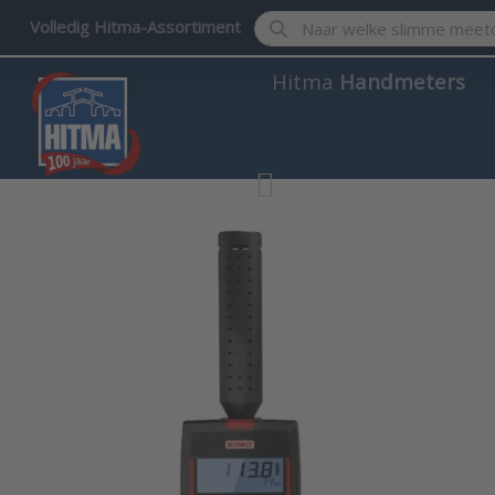
Enter a search term. Results w
Volledig Hitma-Assortiment
Hitma
Handmeters