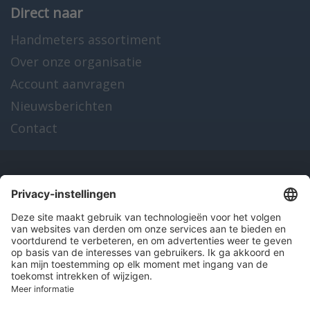
Direct naar
Handmeters assortiment
Over onze organisatie
Account aanvragen
Nieuwsberichten
Contact
Onze producten
en diensten
Over Hitma
Algemene voorwaarden
Disclaimer
Colofon
Privacy en cookies