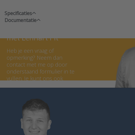
Specificaties
Documentatie
Neem contact op
met Lennart Pit
Heb je een vraag of
opmerking? Neem dan
contact met me op door
onderstaand formulier in te
vullen. Je kunt ons ook
bellen op 036 - 535 0651.