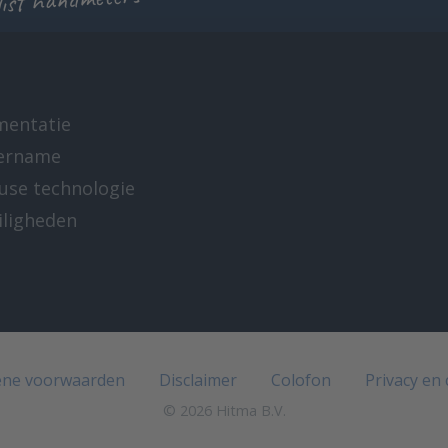
list handmeters
mentatie
ername
-use technologie
iligheden
e
ne voorwaarden
Disclaimer
Colofon
Privacy en
© 2026 Hitma B.V.