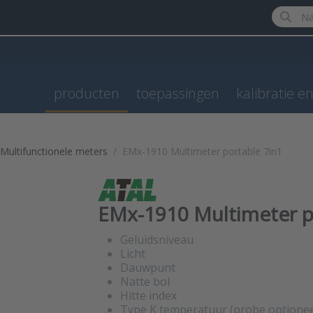
Enter a 
producten
toepassingen
kalibratie e
Multifunctionele meters
EMx-1910 Multimeter portable 7in1
EMx-1910 Multimeter p
Geluidsniveau
Licht
Dauwpunt
Natte bol
Hitte index
Type K temperatuur (probe optionee