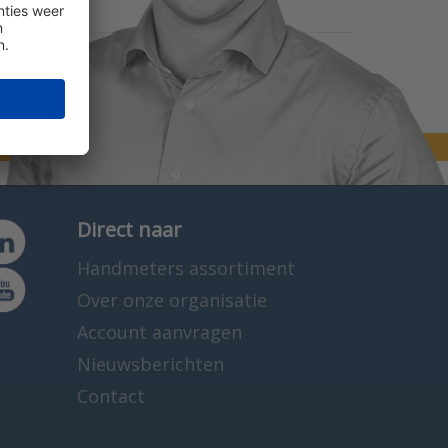
Direct naar
Handmeters assortiment
Over onze organisatie
Account aanvragen
Nieuwsberichten
Contact