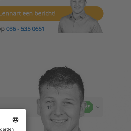
Lennart een bericht!
 op
036 - 535 0651
0
1