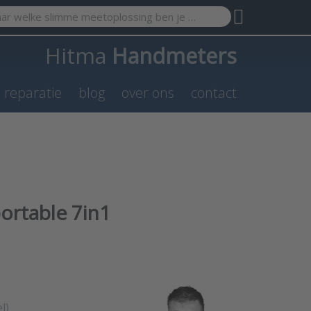
search term. Results will appear automatically as you type. Pr
Hitma
Handmeters
n reparatie
blog
over ons
contact
ortable 7in1
l)