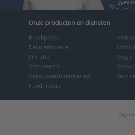
specia
Onze producten en diensten
Breekplaten
Instru
Dataregistratie
Monst
Filtratie
Single
Gasdetectie
Veerve
Gebouwautomatisering
Servic
Handmeters
Algeme