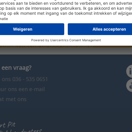
parameters.
art Pit
n contact met me op door onderstaand
len op 036 - 535 0651.
 een vraag?
 ons 036 - 535 0651
uur ons een e-mail
at met ons
t Pit