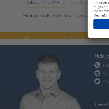
PRODUCTINFORMATIE
SPECIFICATIES
Mini portable meter voor 7 verschillende 
Neem contact op met Lenn
Heb je een vraag of opmerking? Neem da
formulier in te vullen. Je kunt ons ook bel
Heb je
Bel
St
Ch
Lennar