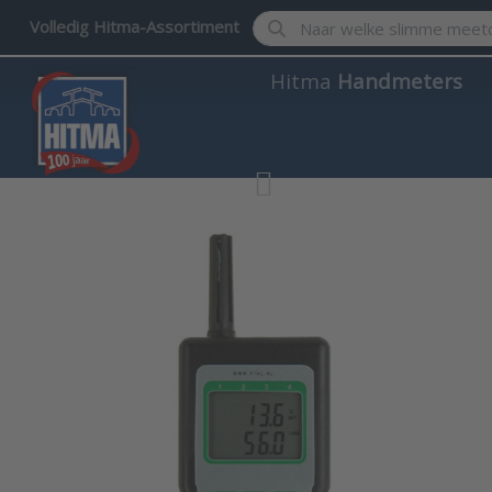
Enter a search term. Results w
Volledig Hitma-Assortiment
Hitma
Handmeters