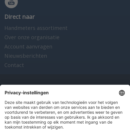
Direct naar
Handmeters assortiment
Over onze organisatie
Account aanvragen
Nieuwsberichten
Contact
Onze producten
en diensten
Over Hitma
Algemene voorwaarden
Disclaimer
Colofon