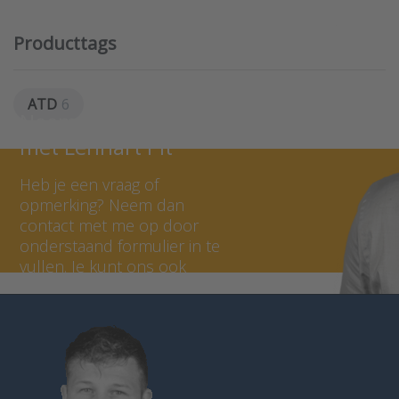
Producttags
ATD
6
Neem contact op
met Lennart Pit
Heb je een vraag of
opmerking? Neem dan
contact met me op door
onderstaand formulier in te
vullen. Je kunt ons ook
bellen op 036 - 535 0651.