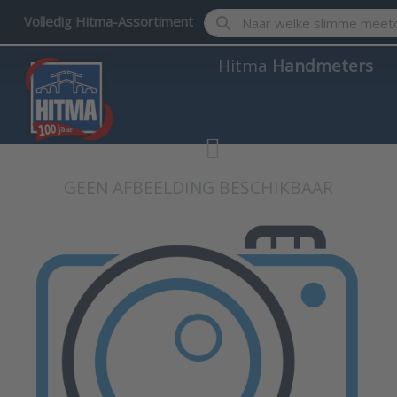
Enter a search term. Results w
Volledig Hitma-Assortiment
Hitma
Handmeters