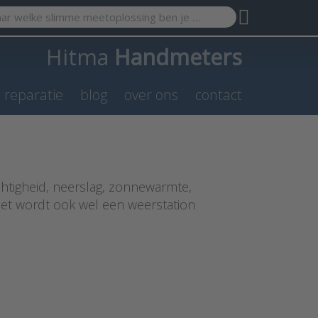
search term. Results will appear automatically as you type. Pr
Hitma
Handmeters
n reparatie
blog
over ons
contact
htigheid, neerslag, zonnewarmte,
et wordt ook wel een weerstation