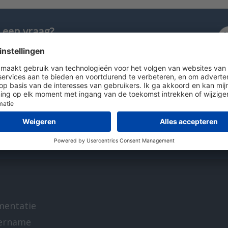
 een vraag?
 ons 036 - 535 0651
uur ons een e-mail
at met ons
t Pit
list handmeters
mentatie
ername