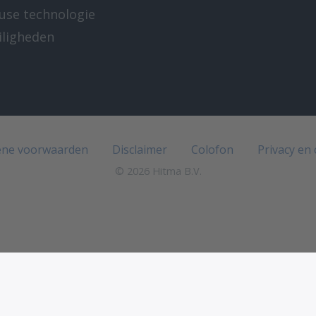
-use technologie
iligheden
e
ne voorwaarden
Disclaimer
Colofon
Privacy en
© 2026 Hitma B.V.