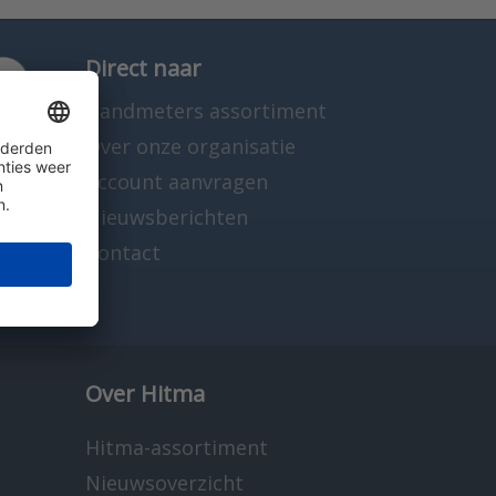
Direct naar
Handmeters assortiment
Over onze organisatie
Account aanvragen
Nieuwsberichten
Contact
Over Hitma
Hitma-assortiment
Nieuwsoverzicht