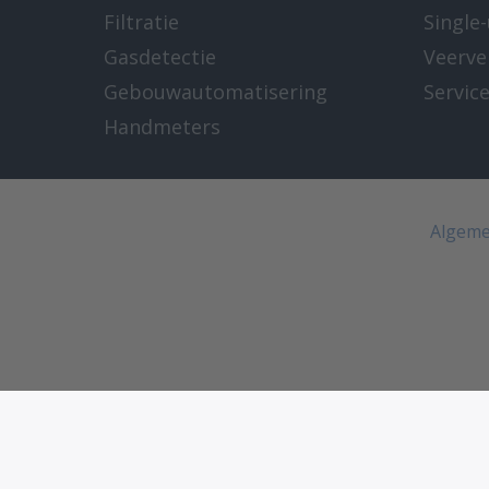
Filtratie
Single
Gasdetectie
Veerve
Gebouwautomatisering
Servic
Handmeters
Algeme