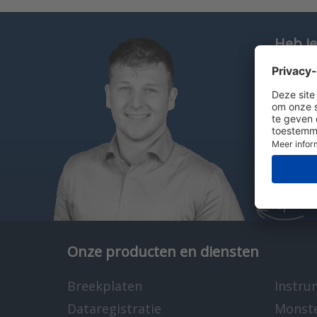
Heb je
Bel
St
Ch
Lennar
specia
Onze producten en diensten
Breekplaten
Instru
Dataregistratie
Monst