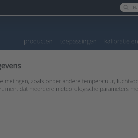
Enter a 
producten
toepassingen
kalibratie e
gevens
e metingen, zoals onder andere temperatuur, luchtvoc
strument dat meerdere meteorologische parameters me