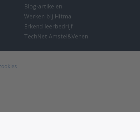
Blog-artikelen
Werken bij Hitma
Erkend leerbedrijf
TechNet Amstel&Venen
 cookies