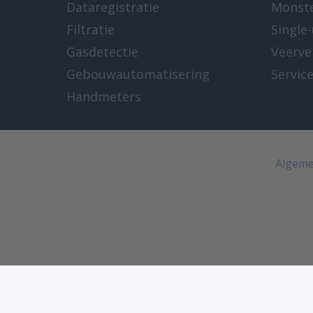
Dataregistratie
Monst
Filtratie
Single
Gasdetectie
Veerve
Gebouwautomatisering
Servic
Handmeters
Algeme