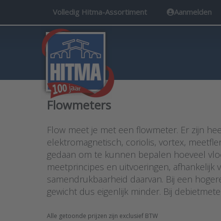
Volledig Hitma-Assortiment
Aanmelden
Flowmeters
Flow meet je met een flowmeter. Er zijn hee
elektromagnetisch, coriolis, vortex, meet
gedaan om te kunnen bepalen hoeveel vloeis
meetprincipes en uitvoeringen, afhankelij
samendrukbaarheid daarvan. Bij een hogere 
gewicht dus eigenlijk minder. Bij debietmet
Alle getoonde prijzen zijn exclusief BTW