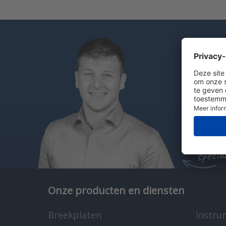
Heb je
Bel
St
Ch
Lennar
specia
Onze producten en diensten
Breekplaten
Instru