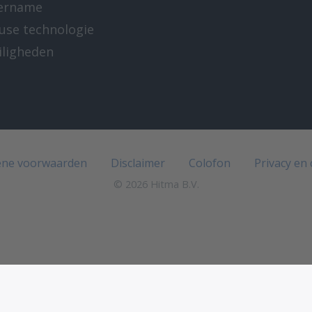
ername
-use technologie
iligheden
e
ne voorwaarden
Disclaimer
Colofon
Privacy en
© 2026 Hitma B.V.