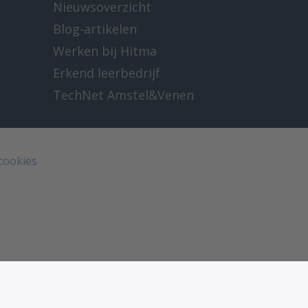
Nieuwsoverzicht
Blog-artikelen
Werken bij Hitma
Erkend leerbedrijf
TechNet Amstel&Venen
 cookies