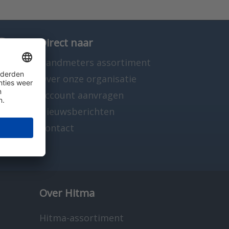
Direct naar
Handmeters assortiment
Over onze organisatie
Account aanvragen
Nieuwsberichten
Contact
Over Hitma
Hitma-assortiment