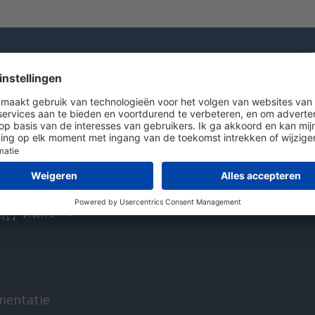
 een vraag?
 ons 036 - 535 0651
uur ons een e-mail
at met ons
t Pit
list handmeters
mentatie