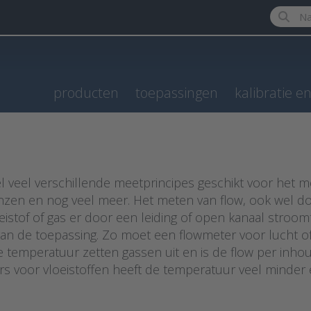
Enter a 
producten
toepassingen
kalibratie e
l veel verschillende meetprincipes geschikt voor het me
flenzen en nog veel meer. Het meten van flow, ook wel 
tof of gas er door een leiding of open kanaal stroomt.
k van de toepassing. Zo moet een flowmeter voor lucht
temperatuur zetten gassen uit en is de flow per inhoud
ers voor vloeistoffen heeft de temperatuur veel minder e