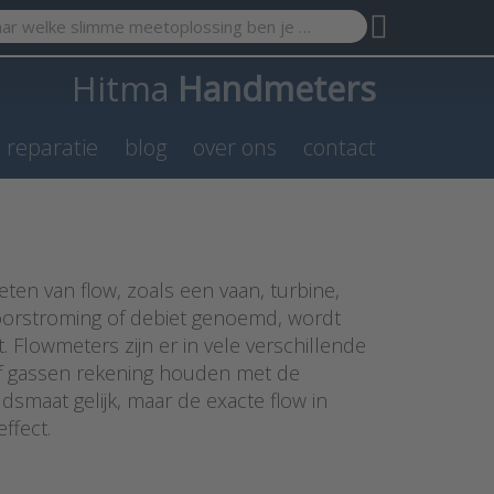
search term. Results will appear automatically as you type. Pr
Hitma
Handmeters
n reparatie
blog
over ons
contact
ten van flow, zoals een vaan, turbine,
doorstroming of debiet genoemd, wordt
 Flowmeters zijn er in vele verschillende
 of gassen rekening houden met de
smaat gelijk, maar de exacte flow in
ffect.