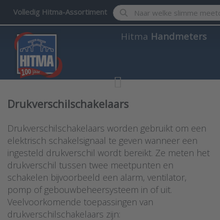
Enter a search term. Results w
Volledig Hitma-Assortiment
Hitma
Handmeters
Drukverschilschakelaars
Drukverschilschakelaars worden gebruikt om een
elektrisch schakelsignaal te geven wanneer een
ingesteld drukverschil wordt bereikt. Ze meten het
drukverschil tussen twee meetpunten en
schakelen bijvoorbeeld een alarm, ventilator,
pomp of gebouwbeheersysteem in of uit.
Veelvoorkomende toepassingen van
drukverschilschakelaars zijn: