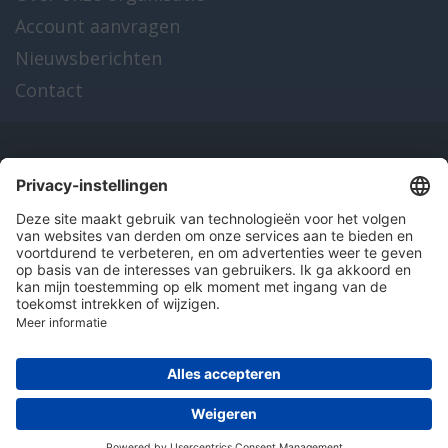
Account aanvragen
Nieuwsberichten
Contact
Onze producten
en diensten
Over Hitma
Algemene voorwaarden
Disclaimer
Colofon
Privacy en cookies
© 2026 Hitma B.V.