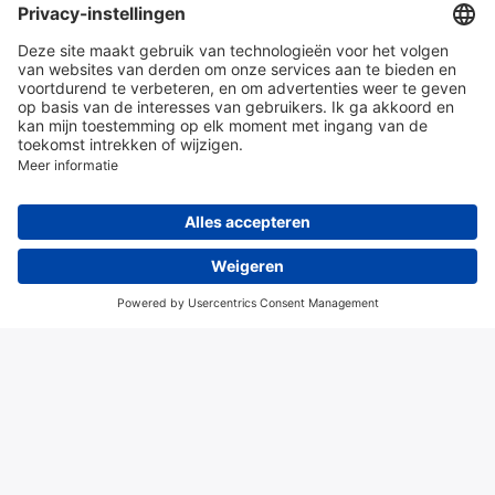
en diensten
Over Hitma
Algemene voorwaarden
Disclaimer
Colofon
Privacy en cookies
© 2026 Hitma B.V.