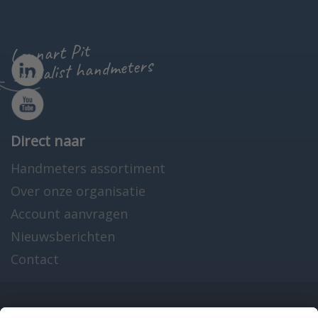
Lennart Pit
specialist handmeters
Direct naar
Handmeters assortiment
Over onze organisatie
Account aanvragen
Nieuwsberichten
Contact
Onze producten