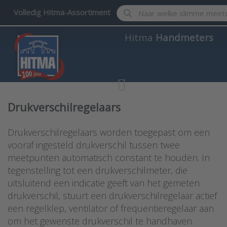
Enter a search term. Results w
Volledig Hitma-Assortiment
Hitma
Handmeters
Drukverschilregelaars
Drukverschilregelaars worden toegepast om een
vooraf ingesteld drukverschil tussen twee
meetpunten automatisch constant te houden. In
tegenstelling tot een drukverschilmeter, die
uitsluitend een indicatie geeft van het gemeten
drukverschil, stuurt een drukverschilregelaar actief
een regelklep, ventilator of frequentieregelaar aan
om het gewenste drukverschil te handhaven.