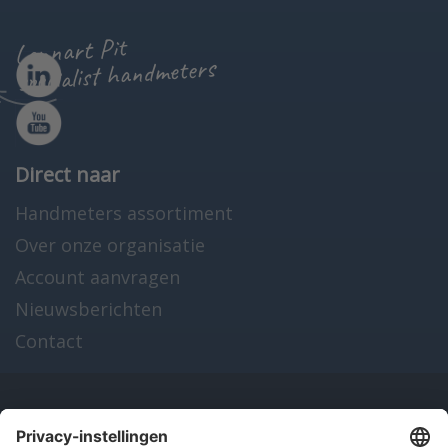
Lennart Pit
specialist handmeters
Direct naar
Handmeters assortiment
Over onze organisatie
Account aanvragen
Nieuwsberichten
Contact
Onze producten
en diensten