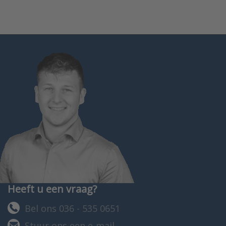
Heeft u een vraag?
Bel ons 036 - 535 0651
Stuur ons een e-mail