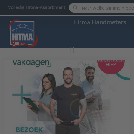
Enter a search term. Results w
Volledig Hitma-Assortiment
Hitma
Handmeters