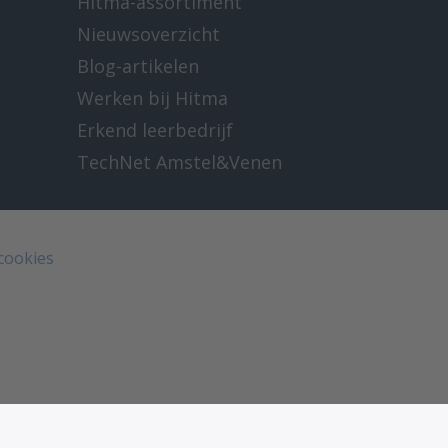
Hitma-assortiment
Nieuwsoverzicht
Blog-artikelen
Werken bij Hitma
Erkend leerbedrijf
TechNet Amstel&Venen
 cookies