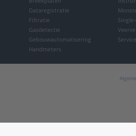
Breekplaten
Instru
Dataregistratie
Monst
Filtratie
Single
Gasdetectie
Veerve
Gebouwautomatisering
Servic
Handmeters
Algeme