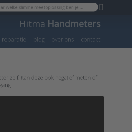
search term. Results will appear automatically as you type. Pr
Hitma
Handmeters
n reparatie
blog
over ons
contact
eter zelf. Kan deze ook negatief meten of
gang.