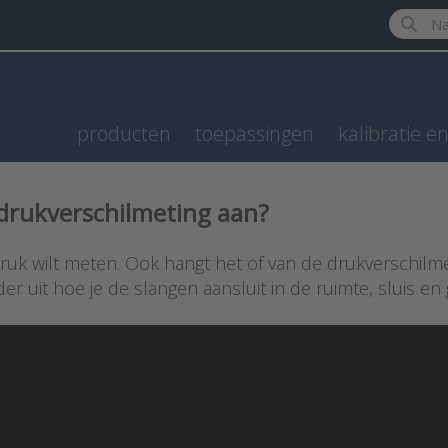
Enter a 
producten
toepassingen
kalibratie e
 drukverschilmeting aan?
druk wilt meten. Ook hangt het of van de drukverschilm
der uit hoe je de slangen aansluit in de ruimte, sluis en 