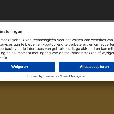
 Mulder
contact met me op door onderstaand
 op +31 (0) 297 - 514 833.