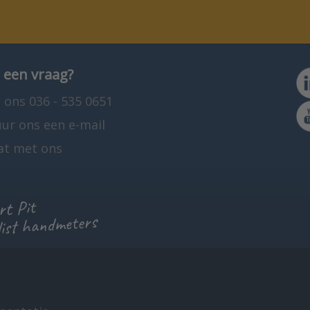
 een vraag?
 ons 036 - 535 0651
uur ons een e-mail
at met ons
t Pit
list handmeters