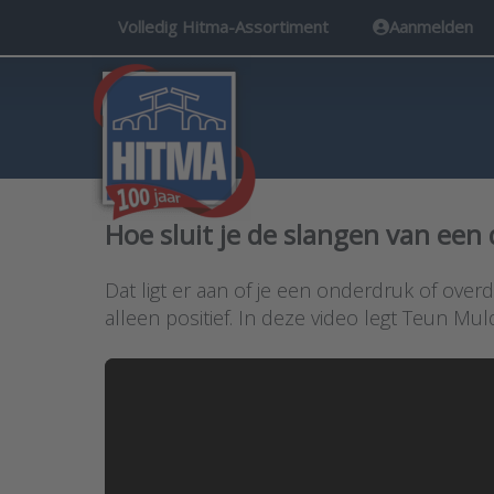
Volledig Hitma-Assortiment
Aanmelden
Hoe sluit je de slangen van een
Dat ligt er aan of je een onderdruk of over
alleen positief. In deze video legt Teun Mul