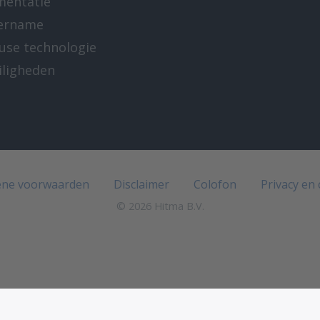
mentatie
ername
-use technologie
iligheden
e
ne voorwaarden
Disclaimer
Colofon
Privacy en
© 2026 Hitma B.V.