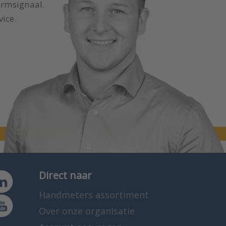
armsignaal.
vice.
Direct naar
Handmeters assortiment
Over onze organisatie