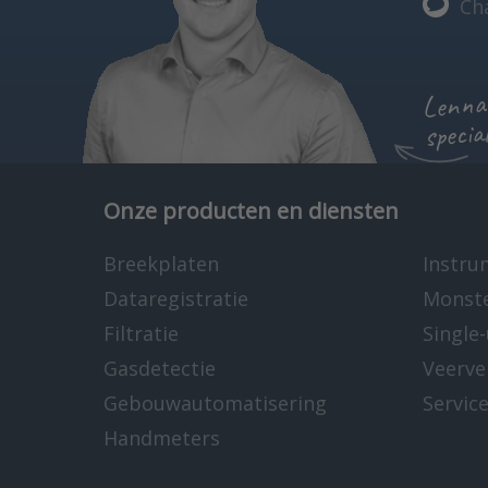
Ch
Lennar
specia
Onze producten en diensten
Breekplaten
Instru
Dataregistratie
Monst
Filtratie
Single
Gasdetectie
Veerve
Gebouwautomatisering
Servic
Handmeters