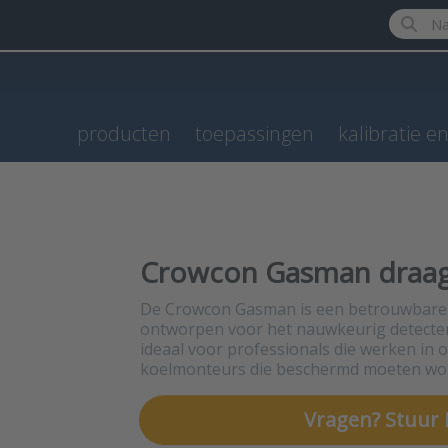
Enter a 
producten
toepassingen
kalibratie e
Crowcon Gasman draag
De Crowcon Gasman is een betrouwbare 
ontworpen voor het nauwkeurig detectere
ideaal voor professionals die werken in
koelmonteurs die beschermd moeten wor
Vragen? Stuur 