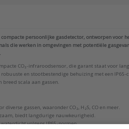
compacte persoonlijke gasdetector, ontworpen voor het
ionals die werken in omgevingen met potentiële gasgev
.
pacte CO₂-infraroodsensor, die garant staat voor lang
 robuuste en stootbestendige behuizing met een IP65-c
 breed scala aan gassen.
r diverse gassen, waaronder CO₂, H₂S, CO en meer.
aam, biedt langdurige nauwkeurigheid.
 waterdicht volgens IP65-normen.