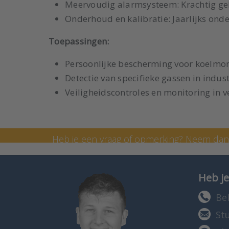
Meervoudig alarmsysteem: Krachtig gelu
Onderhoud en kalibratie: Jaarlijks onde
Toepassingen:
Persoonlijke bescherming voor koelmon
Detectie van specifieke gassen in indu
Veiligheidscontroles en monitoring in
Neem contact op met Lenn
Heb je een vraag of opmerking? Neem da
formulier in te vullen. Je kunt ons ook bel
Heb je
Bel
St