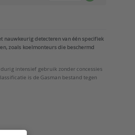
 nauwkeurig detecteren van één specifiek
aren, zoals koelmonteurs die beschermd
durig intensief gebruik zonder concessies
lassificatie is de Gasman bestand tegen