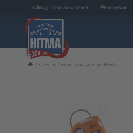
Volledig Hitma-Assortiment
Aanmelden
Startpagina
Crowcon Gasman draagbare gasdetector