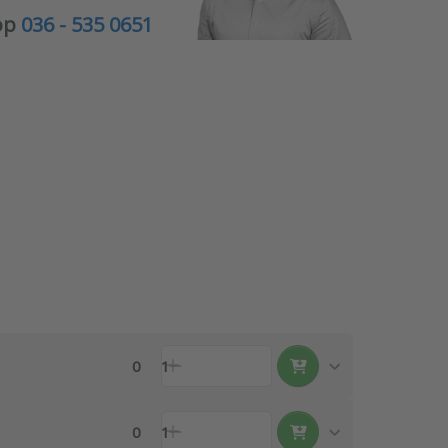
 op
036 - 535 0651
0
1
0
1