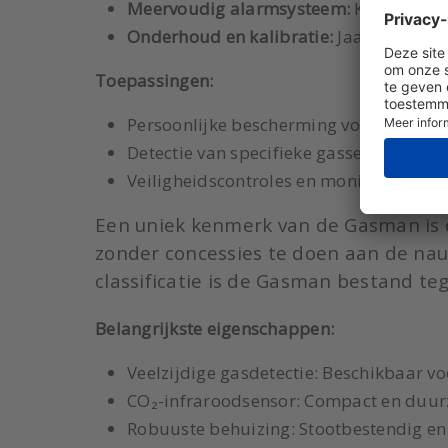
Meervoudig alarmsysteem:
Krachtig ge
Onderhoud en kalibratie:
Jaarlijks onde
Toepassingen:
Persoonlijke bescherming voor koelmon
Detectie van specifieke gassen in indu
Veiligheidscontroles en monitoring in
Een uniek kenmerk van de Gasman is d
zonder concessies te doen aan de nau
classificatie is de Gasman bestand t
Belangrijkste eigenschappen:
Veelzijdige gasdetectie: Beschikbaar v
CO₂-infraroodsensor: Compact en duur
Robuuste behuizing: Stootbestendig en