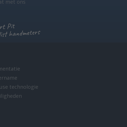
at met ons
t Pit
list handmeters
mentatie
ername
-use technologie
iligheden
e