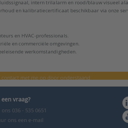
idssignaal, intern trilalarm en rood/blauw visueel al
rhoud en kalibratiecertificaat beschikbaar via onze ser
teurs en HVAC-professionals.
striële en commerciële omgevingen.
 veeleisende werkomstandigheden.
art Pit
n contact met me op door onderstaand
len op 036 - 535 0651.
 een vraag?
 ons 036 - 535 0651
uur ons een e-mail