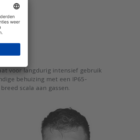
armsignaal.
vice.
t voor langdurig intensief gebruik
ndige behuizing met een IP65-
 breed scala aan gassen.