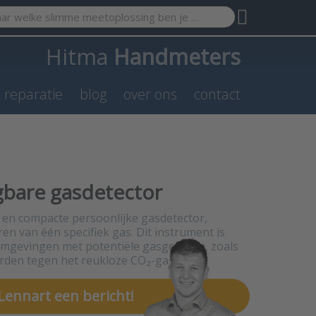
search term. Results will appear automatically as you type. Pr
Hitma
Handmeters
n reparatie
blog
over ons
contact
bare gasdetector
en compacte persoonlijke gasdetector,
n van één specifiek gas. Dit instrument is
 omgevingen met potentiële gasgevaren, zoals
den tegen het reukloze CO₂-gas.
Lennart een bericht!