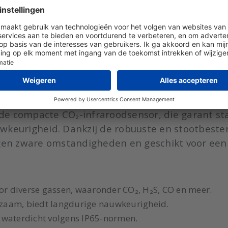
luidssignaal, intern trilalarm en rood/blauw visueel al
rhoud en kalibratiecertificaat beschikbaar via onze ser
teurs en HVAC-professionals.
striële en commerciële omgevingen.
 veeleisende werkomstandigheden.
e compacte CO₂-infraroodsensor, die garant staa
wkeurigheid. Dankzij de robuuste en stootbeste
egen zware omstandigheden en geschikt voor een
oor diverse gassen, waaronder CO₂, H₂S, CO en meer.
zaam, biedt langdurige nauwkeurigheid.
 waterdicht volgens IP65-normen.