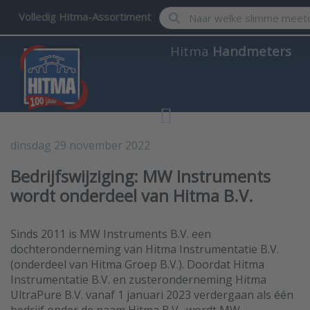
Enter a search term. Results w
Volledig Hitma-Assortiment
Hitma
Handmeters
dinsdag 29 november 2022
Hitma Handmeters
Bedrijfswijziging: MW Instruments
wordt onderdeel van Hitma B.V.
Sinds 2011 is MW Instruments B.V. een
dochteronderneming van Hitma Instrumentatie B.V.
(onderdeel van Hitma Groep B.V.). Doordat Hitma
Instrumentatie B.V. en zusteronderneming Hitma
UltraPure B.V. vanaf 1 januari 2023 verdergaan als één