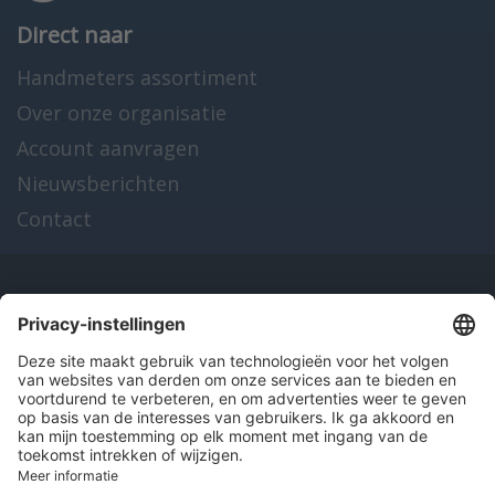
Direct naar
Handmeters assortiment
Over onze organisatie
Account aanvragen
Nieuwsberichten
Contact
Onze producten
en diensten
Over Hitma
Algemene voorwaarden
Disclaimer
Colofon
Privacy en cookies