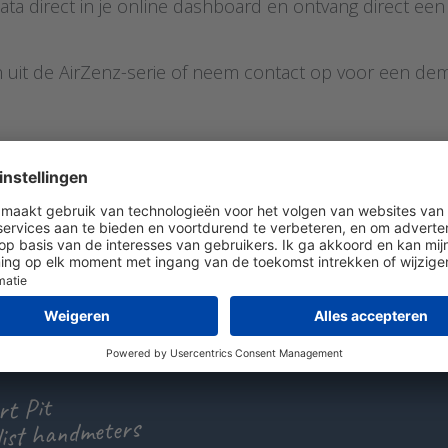
data direct in je online dashboard en ontvang direct ee
 uit de AirZenz-serie of neem contact op voor een demo
 een vraag?
 ons 036 - 535 0651
uur ons een e-mail
at met ons
t Pit
list handmeters