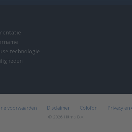
mentatie
ername
-use technologie
iligheden
e
ne voorwaarden
Disclaimer
Colofon
Privacy en
© 2026 Hitma B.V.