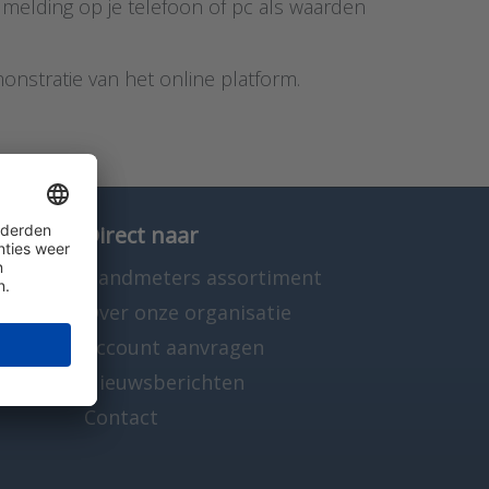
n melding op je telefoon of pc als waarden
nstratie van het online platform.
Direct naar
Handmeters assortiment
Over onze organisatie
Account aanvragen
Nieuwsberichten
Contact