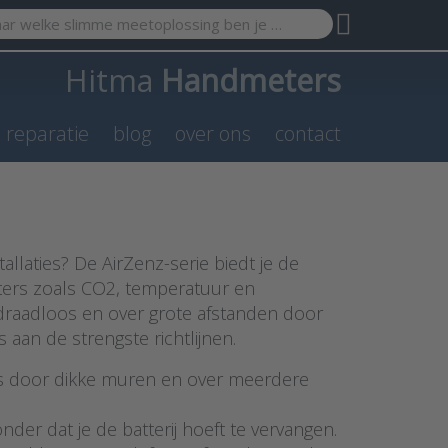
search term. Results will appear automatically as you type. Pr
Hitma
Handmeters
n reparatie
blog
over ons
contact
llaties? De AirZenz-serie biedt je de
ters zoals CO2, temperatuur en
draadloos en over grote afstanden door
s aan de strengste richtlijnen.
lfs door dikke muren en over meerdere
der dat je de batterij hoeft te vervangen.