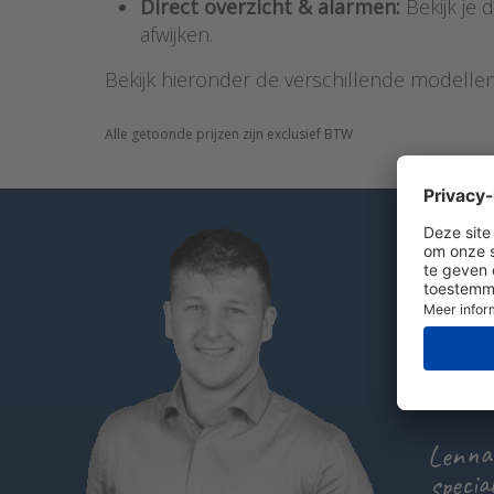
Direct overzicht & alarmen:
Bekijk je 
afwijken.
Bekijk hieronder de verschillende modellen
Alle getoonde prijzen zijn exclusief BTW
Heb je
Bel
St
Ch
Lennar
specia