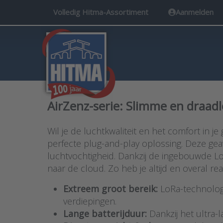
Volledig Hitma-Assortiment
Aanmelden
AirZenz-serie: Slimme en draa
Wil je de luchtkwaliteit en het comfort in 
perfecte plug-and-play oplossing. Deze ge
luchtvochtigheid. Dankzij de ingebouwde L
naar de cloud. Zo heb je altijd en overal re
Extreem groot bereik:
LoRa-technolog
verdiepingen.
Lange batterijduur:
Dankzij het ultra-