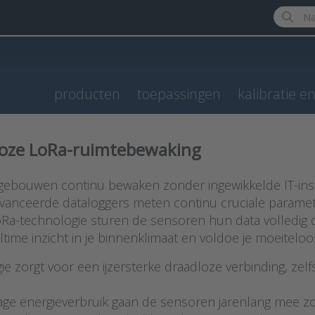
Enter a 
producten
toepassingen
kalibratie e
dloze LoRa-ruimtebewaking
je gebouwen continu bewaken zonder ingewikkelde IT-insta
avanceerde dataloggers meten continu cruciale parame
oRa-technologie sturen de sensoren hun data volledig 
altime inzicht in je binnenklimaat en voldoe je moeiteloo
ie zorgt voor een ijzersterke draadloze verbinding, ze
lage energieverbruik gaan de sensoren jarenlang mee zon