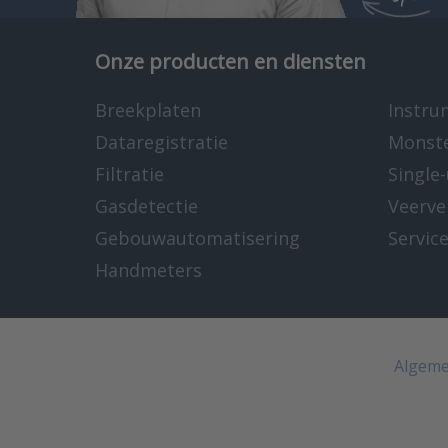
Onze producten en diensten
Breekplaten
Instru
Dataregistratie
Monst
Filtratie
Single
Gasdetectie
Veerve
Gebouwautomatisering
Servic
Handmeters
Algeme