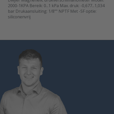
Dwyer Magnehelic drukverschilmanometer Model:
2000-1KPA Bereik: 0...1 kPa Max. druk: -0,677...1,034
bar Drukaansluiting: 1/8"" NPTF Met -SF optie:
siliconenvrij